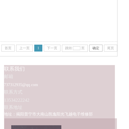
首页
上一页
1
下一页
跳转
页
确定
尾页
联系我们
邮箱
737312935@qq.com
联系方式
13534222242
联系地址
地址：揭阳普宁市大南山凯逸阳光飞越电子维修部