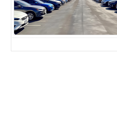
Popular product categories
Consumer grade
Professional level
Industry level
System Module
Value-added services
DJI Care change at will