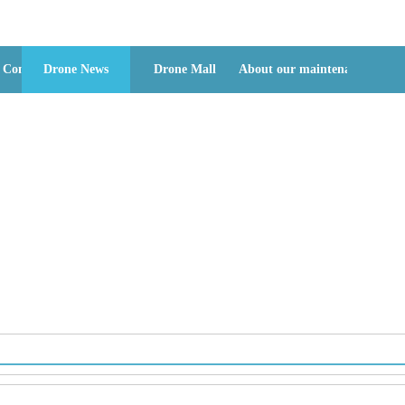
 Consultation
Drone News
Drone Mall
About our maintenance
Trade News
行业新闻